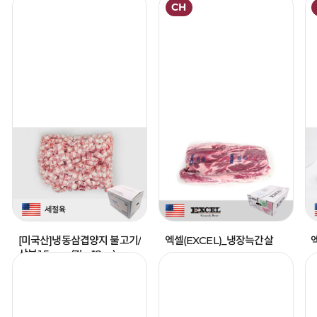
CH
[미국산]냉동삼겹양지 불고기/
엑셀(EXCEL)_냉장늑간살
샤브,1.5mm(3kg*2ea)
13,000
26,100
원 ~
원 ~
13,000
26,100
원
원
(kg당)
(kg당)
찜
찜