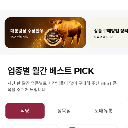
12,800
19,500
원 ~
원 ~
12,800
19,500
원
원
(kg당)
(kg당)
찜
찜
하
하
기
기
업종별 월간 베스트 PICK
지난 한 달간 업종별로 사장님들이 많이 구매해 주신 BEST 품
목을 소개해 드립니다
정육점
도매유통
식당