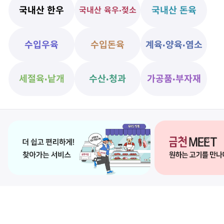
t
지
국내산 한우
국내산 돈육
국내산 육우·젖소
e
m
2
수입우육
수입돈육
계육·양육·염소
o
f
1
세절육·낱개
수산·청과
가공품·부자재
3