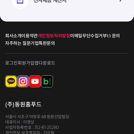
전자세금
계산서
회사소개
이용약관
개인정보처리방침
이메일무단수집거부
1:1 문의
자주하는 질문
기업특판문의
로그인
회원가입
앱다운로드
(주)동원홈푸드
서울시 서초구 마방로 68 동원산업빌딩
대표이사 : 이영상
사업자등록번호 : 312-81-25280
개인정보 보호책임자 : 김성필