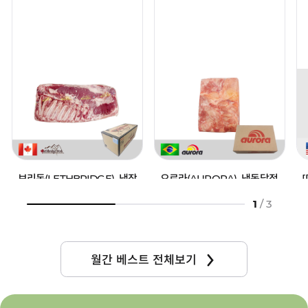
하
하
기
기
보리돈(LETHBRIDGE)_냉장
오로라(AURORA)_냉동닭정
삼겹살
육
1
/
3
5,600
원 ~
5,600
일시 품절
원
(kg당)
찜
찜
하
하
월간 베스트 전체보기
기
기