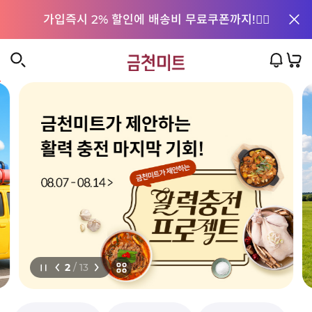
가입즉시 2% 할인에 배송비 무료쿠폰까지!👆🏻
장
금
알
바
람
구
천
니
미
트
2
/ 13
일
시
I
정