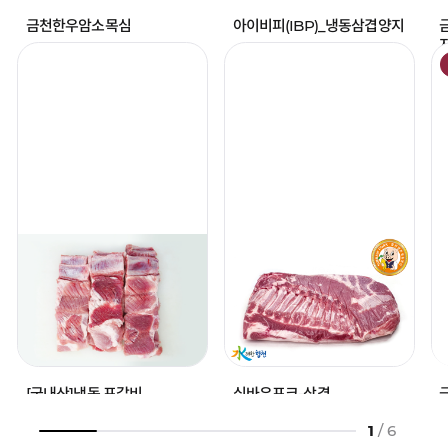
금천한우암소목심
아이비피(IBP)_냉동삼겹양지
24,700
10,950
원 ~
원 ~
26,000
10,950
원
원
(kg당)
(kg당)
찜
찜
하
하
기
기
[국내산]냉동 포갈비
심바우포크-삼겹
8kg(1kg*8ea)
1
/
6