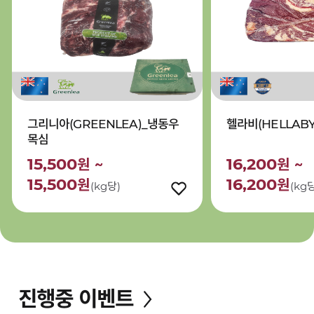
그리니아(GREENLEA)_냉동우
헬라비(HELLAB
목심
15,500
16,200
원 ~
원 ~
15,500
16,200
원
원
(kg당)
(kg
찜
하
기
진행중 이벤트